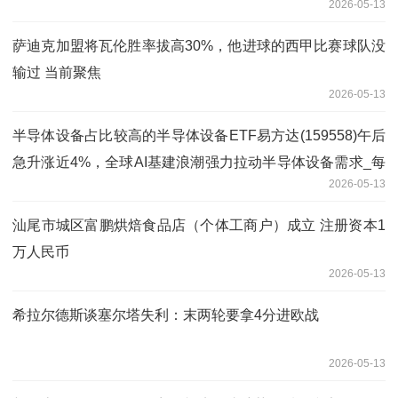
2026-05-13
汽车行业面临“严重的选址危机”
萨迪克加盟将瓦伦胜率拔高30%，他进球的西甲比赛球队没
输过 当前聚焦
2026-05-13
半导体设备占比较高的半导体设备ETF易方达(159558)午后
急升涨近4%，全球AI基建浪潮强力拉动半导体设备需求_每
2026-05-13
日热点
汕尾市城区富鹏烘焙食品店（个体工商户）成立 注册资本1
万人民币
2026-05-13
希拉尔德斯谈塞尔塔失利：末两轮要拿4分进欧战
2026-05-13