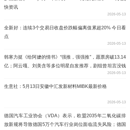
快资讯
2026-05-13
全新好：连续3个交易日收盘价跌幅偏离值累超20% 今日看
点
2026-05-13
韩寒力挺《给阿嬷的情书》“强推，强强推”，愿票房破13.14
亿；阿云嘎、刘美含等多位明星自发推荐，剧组曾坦言没钱
2026-05-13
做营销
生意社：5月13日安徽中汇发新材料MIBK最新价格
2026-05-13
德国汽车工业协会（VDA）表示，欧盟2035年二氧化碳排
放新规将导致德国5万个汽车行业岗位面临流失风险；德国