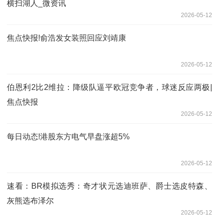
横扫湖人_微资讯
2026-05-12
焦点快报!俞浩发女装照回应刘靖康
2026-05-12
伯恩利2比2维拉：降级队逼平欧冠竞争者，球迷反应两极|
焦点快报
2026-05-12
每日动态!港股东方电气早盘涨超5%
2026-05-12
速看：BR模拟选秀：奇才状元选迪班萨、爵士选皮特森、
灰熊选布泽尔
2026-05-12