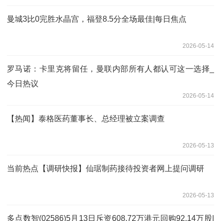
曼城3比0完胜水晶宫，福登8.5分全场最佳|每日焦点
2026-05-14
罗马诺：卡里克将留任，曼联内部所有人都认可这一选择_
今日热议
2026-05-14
【热闻】泰格医药董事长、总经理被立案调查
2026-05-13
当前热点【调研快报】仙琚制药接待投资者网上提问调研
2026-05-13
多点数智(02586)5月13日斥资608.72万港元回购92.14万股|