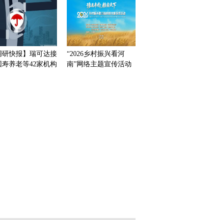
调研快报】瑞可达接
“2026乡村振兴看河
国寿养老等42家机构
南”网络主题宣传活动
研
在商丘市民权县启动