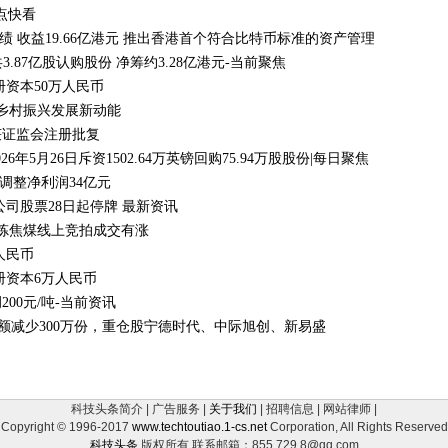
点快看
收益19.66亿港元 推出香港首个符合比特币标准的资产管理产品“Alpha B
合共3.87亿股认购股份 净筹约3.28亿港元-当前聚焦
资本50万人民币
活乡村振兴发展新动能
获证监会注册批复
26年5月26日斥资1502.64万英镑回购75.94万股股份|每日聚焦
经调整净利润34亿元
司股票28日起停牌 最新资讯
场炼焦煤线上竞拍成交有涨
人民币
册资本6万人民币
200元/吨-当前资讯
份额减少300万份，重仓股宁德时代、中际旭创、新易盛
科技头条简介 | 广告服务 |
关于我们
| 招聘信息 | 网站律师 |
Copyright © 1996-2017
www.techtoutiao.1-cs.net
Corporation, All Rights Reserved
科技头条
版权所有 联系邮箱：855 729 8@qq.com