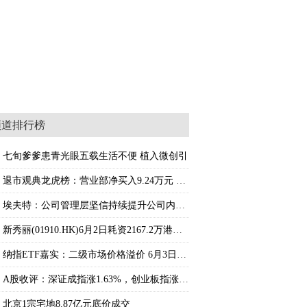
时焦点
频道排行榜
七旬爹爹患青光眼五载生活不便 植入微创引
退市观典龙虎榜：营业部净买入9.24万元 微动态
埃夫特：公司管理层坚信持续提升公司内在价值
新秀丽(01910.HK)6月2日耗资2167.2万港元回购
纳指ETF嘉实：二级市场价格溢价 6月3日开市
A股收评：深证成指涨1.63%，创业板指涨2.66%
北京1宗宅地8.87亿元底价成交