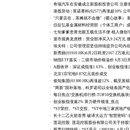
奇瑞汽车在安徽成立新股权投资公司 注册
港股异动 | 英诺赛科(02577)再涨超1
“只要店在，茶摊就不会撤”（暖心故事） 
仪征弘基金属材料经营部（个体工商户）成立
七旬爹爹患青光眼五载生活不便 植入微创
退市观典龙虎榜：营业部净买入9.24万元 
埃夫特：公司管理层坚信持续提升公司内在
新秀丽(01910.HK)6月2日耗资2167.2万港
纳指ETF嘉实：二级市场价格溢价 6月3日
A股收评：深证成指涨1.63%，创业板指涨2.
北京1宗宅地8.87亿元底价成交
俊知集团(01300.HK)再涨超12%，截至发稿
“两新”国补落地，科罗诺司以全链条国产化
每日焦点!交换机排行榜-TOP10交换机板
创业板指涨逾2% 算力硬件领涨_焦点
*ST荣控、*ST交投、*ST中地三家房地产
长十二乙火箭首秀 破译大运力“智慧密码”-
莲花控股: 莲花控股股份有限公司关于持股
股票行情快报：*ST开元（300338）6月1