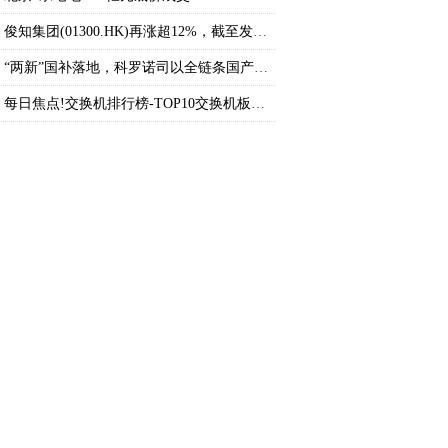
俊知集团(01300.HK)再涨超12%，截至发稿，涨9
“两新”国补落地，科罗诺司以全链条国产化抢
每日焦点!交换机排行榜-TOP10交换机板块股票