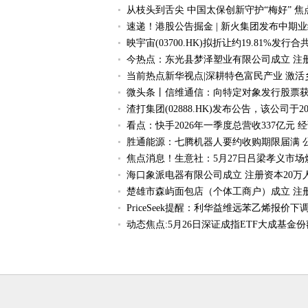
从枝头到舌尖 中国太保创新守护“梅好” 焦
速递！港股公告掘金 | 新火集团发布中期业绩 
映宇宙(03700.HK)拟折让约19.81%发行
今热点：东光县梦泽塑业有限公司成立 注册
当前热点新华视点|深耕特色富民产业 激
微头条丨信维通信：向特定对象发行股票
渣打集团(02888.HK)发布公告，该公司于20
看点：快手2026年一季度总营收337亿元 
胜通能源：七腾机器人要约收购期限届满 公
焦点消息！生意社：5月27日吕梁孝义市
海口象派电器有限公司成立 注册资本20万
楚雄市森屿面包店（个体工商户）成立 注
PriceSeek提醒：利华益维远苯乙烯报价下调
动态焦点:5月26日深证成指ETF大成基金