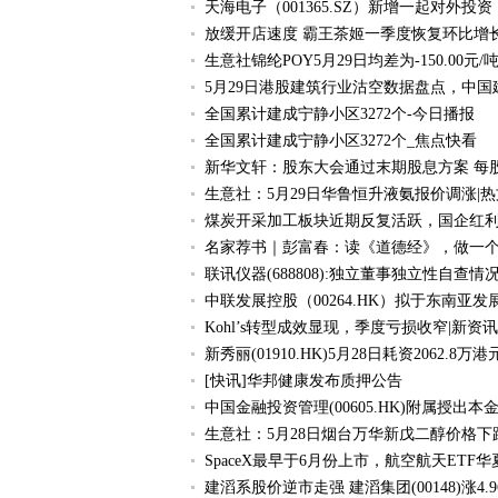
天海电子（001365.SZ）新增一起对外
放缓开店速度 霸王茶姬一季度恢复环比增长 
生意社锦纶POY5月29日均差为-150.00元
5月29日港股建筑行业沽空数据盘点，中
全国累计建成宁静小区3272个-今日播报
全国累计建成宁静小区3272个_焦点快看
新华文轩：股东大会通过末期股息方案 每股派
生意社：5月29日华鲁恒升液氨报价调涨|热
煤炭开采加工板块近期反复活跃，国企红利ETF
名家荐书｜彭富春：读《道德经》，做一
联讯仪器(688808):独立董事独立性自查
中联发展控股（00264.HK）拟于东南亚
Kohl’s转型成效显现，季度亏损收窄|新资讯
新秀丽(01910.HK)5月28日耗资2062.8万港
[快讯]华邦健康发布质押公告
中国金融投资管理(00605.HK)附属授出本
生意社：5月28日烟台万华新戊二醇价格下
SpaceX最早于6月份上市，航空航天ETF华夏（
建滔系股价逆市走强 建滔集团(00148)涨4