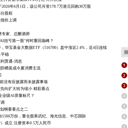
于2026年6月1日，该公司斥资178.7万港元回购30万股
部分股权
焦报价上调
聘专家、总酿酒师
AI扭亏第一股”何时重回巅峰？
华宝基金大数据ETF（516700）盘中涨近2.4%，近4日连续吸金！ 实
销售平稳
利贯通-消息
能防晒装成今夏消费主流
闻
动 目前没有应披露而未披露事项
吨 由负向扩大转为缩小 精彩看点
建企业级AI质量标尺？
下调
规划纲要看点之二
增加1500万份，重仓股寒武纪、海光信息、中芯国际
成立 注册资本0.5万人民币