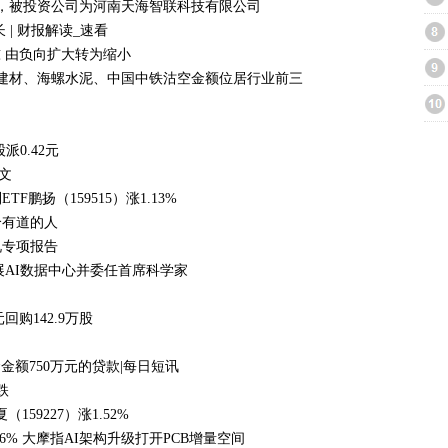
投资，被投资公司为河南天海智联科技有限公司
| 财报解读_速看
/吨 由负向扩大转为缩小
国建材、海螺水泥、中国中铁沽空金额位居行业前三
0.42元
文
鹏扬（159515）涨1.13%
个有道的人
情况专项报告
发展AI数据中心并委任首席科学家
元回购142.9万股
金金额750万元的贷款|每日短讯
跌
159227）涨1.52%
.96% 大摩指AI架构升级打开PCB增量空间