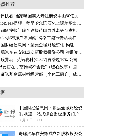
热点推荐
今日快看!陆家嘴国泰人寿注册资本由30亿元增至50亿元
PriceSeek提醒：蓝星哈尔滨石化上调苯酚出厂价-微头条
【调研快报】瑞可达接待国寿养老等42家机构调研
“2026乡村振兴看河南”网络主题宣传活动在商丘市民权县启动
中国财经信息网：聚焦全域财经资讯 构建一站式综合财经服务门户
奇瑞汽车在安徽成立新股权投资公司 注册资本1亿
港股异动 | 英诺赛科(02577)再涨超10% 公司已进入英伟达等多家国际头部客户HVDC供应体系|焦点信息
“只要店在，茶摊就不会撤”（暖心故事） 新动态
仪征弘基金属材料经营部（个体工商户）成立 注册资本1万人民币|观热点
读图
中国财经信息网：聚焦全域财经资
讯 构建一站式综合财经服务门户
06月03日 13:41
奇瑞汽车在安徽成立新股权投资公