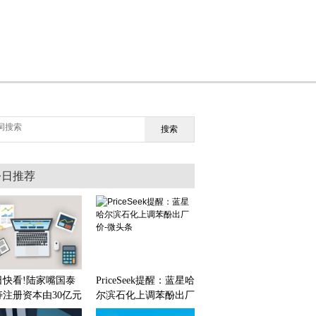
搜索
今日推荐
日快看!陆家嘴国泰
PriceSeek提醒：蓝星哈
寿注册资本由30亿元
尔滨石化上调苯酚出厂
50亿元
价-微头条