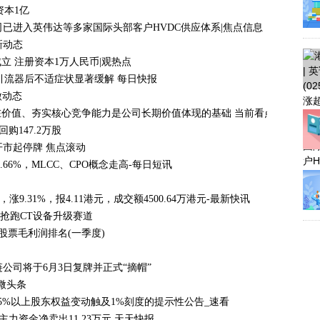
资本1亿
0% 公司已进入英伟达等多家国际头部客户HVDC供应体系|焦点信息
新动态
 注册资本1万人民币|观热点
引流器后不适症状显著缓解 每日快报
微动态
价值、夯实核心竞争能力是公司长期价值体现的基础 当前看点
元回购147.2万股
开市起停牌 焦点滚动
66%，MLCC、CPO概念走高-每日短讯
，涨9.31%，报4.11港元，成交额4500.64万港元-最新快讯
抢跑CT设备升级赛道
块股票毛利润排名(一季度)
链公司将于6月3日复牌并正式“摘帽”
微头条
5%以上股东权益变动触及1%刻度的提示性公告_速看
日主力资金净卖出11.23万元 天天快报