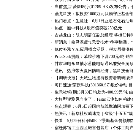
当前焦点!爱康医疗(01789.HK)发布公告，
鼎龙科技：拟投资1000万元认购守正基金
热门看点：生意社：6月1日亚通石化石油
热点！颀中科技A股市值突破250亿元
古越龙山：胡志明辞任副总经理 将担任特
新消息丨格灵深瞳“1元卖技术”往事翻涌，“
低位补涨？AI应用概念活跃，税友股份涨停，
PriceSeek提醒：苯胺价格下调700元/吨 
甘肃华电永昌抽水蓄能电站通风兼安全洞顺
通讯！热浪带火夏日防晒经济，黑科技全
【调研快报】天域生物接待投资者调研|要
每日速递:荣旗科技(301360.SZ)股价异
生意社铜(期)5月30日均差为-400.99元/
大模型评测风向变了，Testin云测如何构
焦点观察：6月5日起国内航线燃油附加费
热资讯！新华社权威速览｜省级“十五五”
快看：5月29日科创50ETF景顺基金份额
宿迁苏宿工业园区诺言包装店（个体工商户）