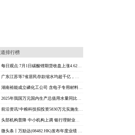
频道排行榜
转让股份相关资格的核查意见
每日观点:7月1日碳酸锂期货收盘上涨4.62%，报
广东江苏等7省居民存款缩水均超千亿，钱都去
湖南裕能成立磷化工公司 含电子专用材料业务
2025年我国万元国内生产总值用水量同比下降4.
前沿资讯!中粮科技拟投资5830万元实施生物质
头部机构普降 中小机构上调 银行理财业绩比
微头条丨万励达(08482.HK)发布年度业绩 净亏