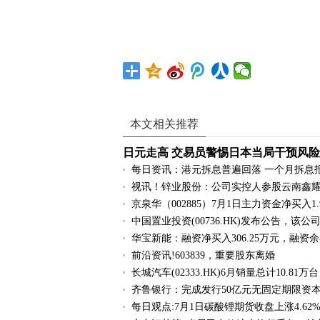
标签：
本文相关推荐
日元走高 交易员警惕日本当局干预风险
每日资讯：港元拆息普遍回落 一个月拆息报2
视讯！锌业股份：公司实控人参股云南鑫
京泉华（002885）7月1日主力资金净买入1
中国置业投资(00736.HK)发布公告，该
华宝新能：融资净买入306.25万元，融资余额
前沿资讯!603839，重要股东离婚
长城汽车(02333.HK)6月销量总计10.81万台
齐鲁银行：完成发行50亿元无固定期限资本
每日观点:7月1日碳酸锂期货收盘上涨4.62%，