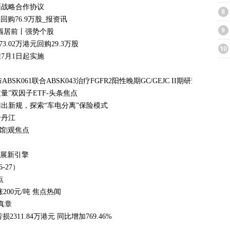
面战略合作协议
元回购76.9万股_报资讯
幅居前丨强势个股
3.02万港元回购29.3万股
7月1日起实施
布ABSK061联合ABSK043治疗FGFR2阳性晚期GC/GEJC II期研究结果
量”双因子ETF-头条焦点
出新规，探索“车电分离”保险模式
卡丹江
馆|观焦点
发展新引擎
-27）
点
00元/吨 焦点热闻
真章
311.84万港元 同比增加769.46%