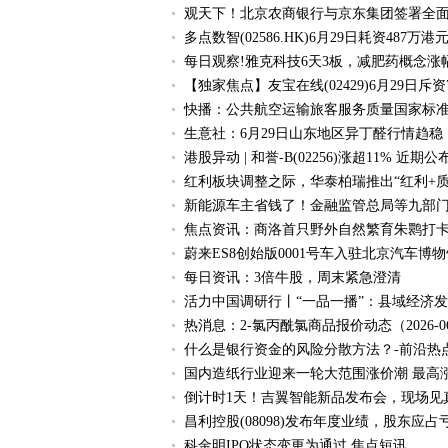
观天下！北京农商银行与京东集团签署全
多点数智(02586.HK)6月29日耗资487万港
每日观察!雅克科技6天3板，减肥药概念涨
【独家焦点】友宝在线(02429)6月29日斥资7
快播：公共航空运输旅客服务质量国家标准
生意社：6月29日山东地区异丁醛行情趋稳
港股异动 | 和誉-B(02256)涨超11% 近期公
红利板块调整之际，华泰柏瑞推出“红利+质
新能源车主省钱了！金融监管总局等九部门
焦点资讯：商洛首只野外自然繁育朱鹮打
蔚来ES8创始版0001号车入驻北京汽车博物
每日资讯：3倍牛股，周末紧急澄清
活力中国调研行丨“一品一播”：县域经济
热消息：2-氯丙酰氯商品报价动态（2026-06
什么是银行资金的风险分散方法？-前沿热
国内造纸行业迎来一轮大范围涨价潮 最高涨2
倒计时1天！吉翼智能新品发布会，现场见
昌利控股(08098)发布年度业绩，股东应占亏损2
科金明IPO状态变更为通过 焦点短讯