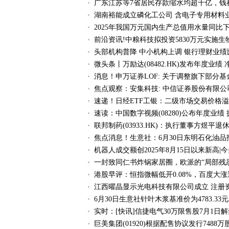
广东江苏等7省居民存款缩水均超千亿，钱
湖南裕能成立磷化工公司 含电子专用材料
2025年我国万元国内生产总值用水量同比下降
前沿资讯!中粮科技拟投资5830万元实施
头部机构普降 中小机构上调 银行理财业
微头条丨万励达(08482.HK)发布年度业绩 净
消息！申万证券LOF: 关于调整旗下部分
焦点观察：安集科技: 中信证券股份有限
速递！日经ETF工银：二级市场交易价格溢
速读：中国数字视频(08280)公布年度业绩 
联邦制药(03933.HK)：执行董事方煜平退
焦点消息！生意社：6月30日东明石化油品
机器人成交额创2025年8月15日以来新高|
一封致同仁书炸锅家居圈，欧派的“局部残
港股早评：恒指微幅低开0.08%，百度大
江西曜晶显示光电科技有限公司成立 注册资
6月30日生意社针叶木浆基准价为4783.33元
实时：[快讯]信捷电气30万限售股7月1日解
巨美集团(01920)根据配售协议发行7488万