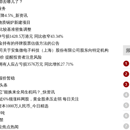
都去哪儿了？
业务
4.5%_新资讯
生物质锅炉新建项目
绩比较基准密集调整
亏损1428.5万港元 同比收窄43.34%
基金持有的停牌股票估值方法的公告
公司关于安集微电子科技（上海）股份有限公司股东向特定机构投资者询价
价 提醒投资者注意风险
拥有人应占亏损3576万元 同比增长27.71%
休
报价暂稳
今头条
忍”能换来全局生机吗？_快资讯
涨近6%领涨科网股，黄金股承压走弱 每日关注
本1000万人民币_今日精选
/吨
禁
股|焦点热闻