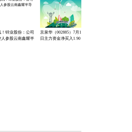
讯！锌业股份：公司
京泉华（002885）7月1
控人参股云南鑫耀半
日主力资金净买入1.90
体
亿元-热点聚焦