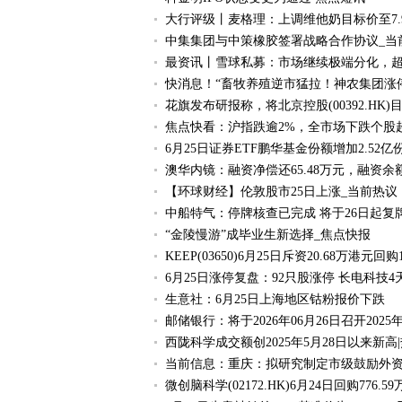
大行评级丨麦格理：上调维他奶目标价至7.
中集集团与中策橡胶签署战略合作协议_当
最资讯丨雪球私募：市场继续极端分化，
快消息！“畜牧养殖逆市猛拉！神农集团涨停，
花旗发布研报称，将北京控股(00392.HK
焦点快看：沪指跌逾2%，全市场下跌个股超4
6月25日证券ETF鹏华基金份额增加2.5
澳华内镜：融资净偿还65.48万元，融资余额
【环球财经】伦敦股市25日上涨_当前热议
中船特气：停牌核查已完成 将于26日起复
“金陵慢游”成毕业生新选择_焦点快报
KEEP(03650)6月25日斥资20.68万港元回
6月25日涨停复盘：92只股涨停 长电科技4
生意社：6月25日上海地区钴粉报价下跌
邮储银行：将于2026年06月26日召开202
西陇科学成交额创2025年5月28日以来新高
当前信息：重庆：拟研究制定市级鼓励外
微创脑科学(02172.HK)6月24日回购776