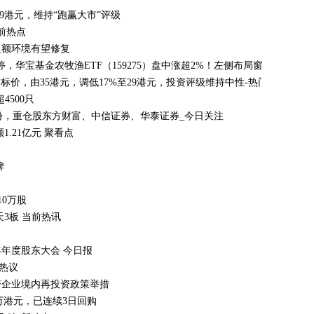
9港元，维持“跑赢大市”评级
前热点
超额环境有望修复
华宝基金农牧渔ETF（159275）盘中涨超2%！左侧布局窗口期已至？
)目标价，由35港元，调低17%至29港元，投资评级维持中性-热门看点
500只
2亿份，重仓股东方财富、中信证券、华泰证券_今日关注
1.21亿元 聚看点
牌
购10万股
天3板 当前热讯
5年年度股东大会 今日报
|热议
资企业境内再投资政策举措
.59万港元，已连续3日回购