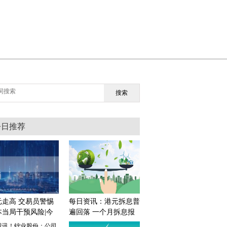
搜索
今日推荐
元走高 交易员警惕
每日资讯：港元拆息普
本当局干预风险|今
遍回落 一个月拆息报
要闻
2.79%