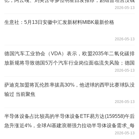
亿；阿云嘎、刘美含等多位明星自发推荐，剧组曾坦言没钱
2026-05-13
做营销
生意社：5月13日安徽中汇发新材料MIBK最新价格
2026-05-13
德国汽车工业协会（VDA）表示，欧盟2035年二氧化碳排
放新规将导致德国5万个汽车行业岗位面临流失风险；德国
2026-05-13
汽车行业面临“严重的选址危机”
萨迪克加盟将瓦伦胜率拔高30%，他进球的西甲比赛球队没
输过 当前聚焦
2026-05-13
半导体设备占比较高的半导体设备ETF易方达(159558)午后
急升涨近4%，全球AI基建浪潮强力拉动半导体设备需求_每
2026-05-13
日热点