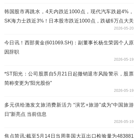
韩国股市再跳水，4天内跌近1000点，现代汽车跌超4%，
SK海力士跌近3%！日本股市跌近1000点，跌破6万点大关
2026-05-20
丨日韩股市
今日讯！西部黄金(601069.SH)：副董事长杨生荣因个人原
因辞职
2026-05-19
*ST阳光：公司股票自5月21日起撤销退市风险警示，股票
简称变更为“阳光股份”
2026-05-19
多元供给激发文旅消费新活力 “演艺+旅游”成为“中国旅游
日”新亮点 当前信息
2026-05-19
焦点简讯:截至5月14日当周美国大豆出口检验量为483881