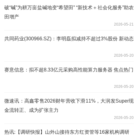
破“碱”为耕万亩盐碱地变“希望田” “新技术＋社会化服务”助农
田增产
2026-05-21
共同药业(300966.SZ)：李明磊拟减持不超过3%股份 新动态
2026-05-20
赛意信息：拟不超8.33亿元采购高性能算力服务器 焦点热门
2026-05-20
微速讯：高鑫零售2026财年营收下滑11%，大润发Super现
金流转正、成为扩张主力
2026-05-20
热讯:【调研快报】山外山接待东方红资管等16家机构调研