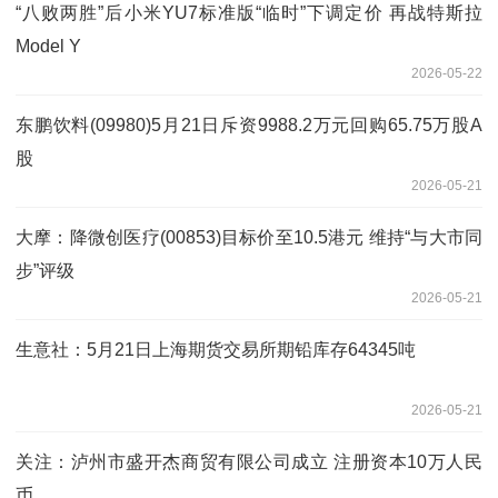
“八败两胜”后小米YU7标准版“临时”下调定价 再战特斯拉
Model Y
2026-05-22
东鹏饮料(09980)5月21日斥资9988.2万元回购65.75万股A
股
2026-05-21
大摩：降微创医疗(00853)目标价至10.5港元 维持“与大市同
步”评级
2026-05-21
生意社：5月21日上海期货交易所期铅库存64345吨
2026-05-21
关注：泸州市盛开杰商贸有限公司成立 注册资本10万人民
币