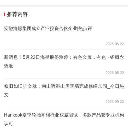
推荐内容
安徽海螺集团成立产业投资合伙企业|热点评
2026-05-22
新消息丨5月22日海星股份涨停：有色金属，有色 · 铝概念
热股
2026-05-22
修旧如旧护文脉，南山听鹂山房院墙完成修缮加固_今日热
文
2026-05-22
Hankook夏季轮胎亮相行业权威测试，多款产品获专业机构
认可