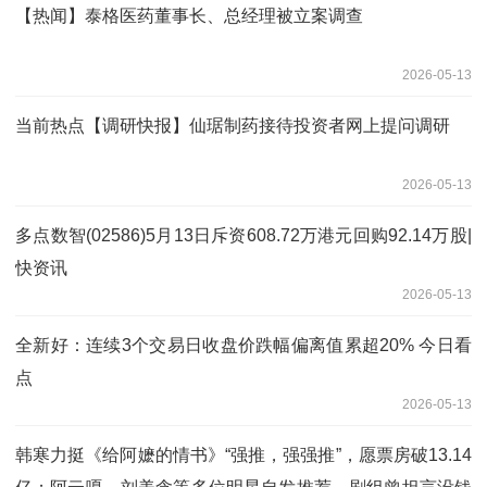
【热闻】泰格医药董事长、总经理被立案调查
2026-05-13
当前热点【调研快报】仙琚制药接待投资者网上提问调研
2026-05-13
多点数智(02586)5月13日斥资608.72万港元回购92.14万股|
快资讯
2026-05-13
全新好：连续3个交易日收盘价跌幅偏离值累超20% 今日看
点
2026-05-13
韩寒力挺《给阿嬷的情书》“强推，强强推”，愿票房破13.14