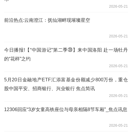
2026-05-21
前沿热点:云南澄江：抚仙湖畔现璀璨星空
2026-05-21
今日播报!【“中国游记”第二季㊴】来中国洛阳 赴一场牡丹
的“花样”之约
2026-05-21
5月20日金融地产ETF汇添富基金份额减少800万份，重仓
股中国平安、招商银行、兴业银行 焦点简讯
2026-05-21
12306回应“3岁女童高铁座位与母亲相隔8节车厢”_焦点讯息
2026-05-21