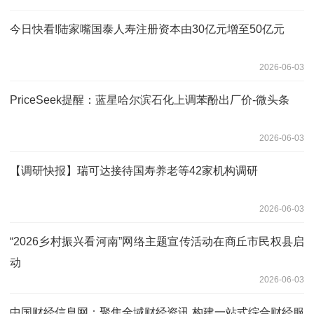
今日快看!陆家嘴国泰人寿注册资本由30亿元增至50亿元
2026-06-03
PriceSeek提醒：蓝星哈尔滨石化上调苯酚出厂价-微头条
2026-06-03
【调研快报】瑞可达接待国寿养老等42家机构调研
2026-06-03
“2026乡村振兴看河南”网络主题宣传活动在商丘市民权县启
动
2026-06-03
中国财经信息网：聚焦全域财经资讯 构建一站式综合财经服