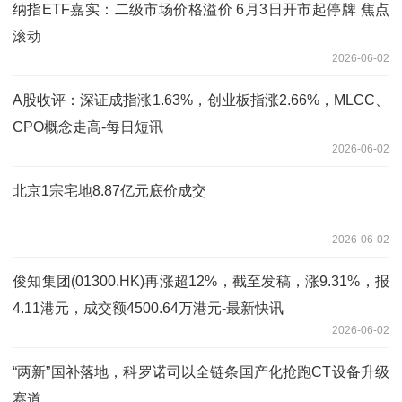
纳指ETF嘉实：二级市场价格溢价 6月3日开市起停牌 焦点
滚动
2026-06-02
A股收评：深证成指涨1.63%，创业板指涨2.66%，MLCC、
CPO概念走高-每日短讯
2026-06-02
北京1宗宅地8.87亿元底价成交
2026-06-02
俊知集团(01300.HK)再涨超12%，截至发稿，涨9.31%，报
4.11港元，成交额4500.64万港元-最新快讯
2026-06-02
“两新”国补落地，科罗诺司以全链条国产化抢跑CT设备升级
赛道