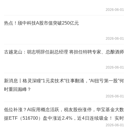
2026-06-01
热点！颀中科技A股市值突破250亿元
2026-06-01
古越龙山：胡志明辞任副总经理 将担任特聘专家、总酿酒师
2026-06-01
新消息丨格灵深瞳“1元卖技术”往事翻涌，“AI扭亏第一股”何
时重回巅峰？
2026-06-01
低位补涨？AI应用概念活跃，税友股份涨停，华宝基金大数
据ETF（516700）盘中涨近2.4%，近4日连续吸金！ 实时
2026-06-01
焦点