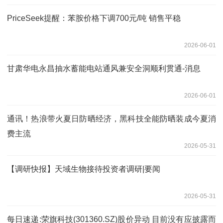
PriceSeek提醒：苯胺价格下调700元/吨 销售平稳
2026-06-01
甘肃华电永昌抽水蓄能电站通风兼安全洞顺利贯通-消息
2026-06-01
通讯！热浪带火夏日防晒经济，黑科技全能防晒装成今夏消
费主流
2026-05-31
【调研快报】天域生物接待投资者调研|要闻
2026-05-31
每日速递:荣旗科技(301360.SZ)股价异动 目前没有应披露而