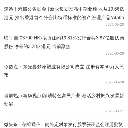
速递！港股公告掘金 | 新火集团发布中期业绩 收益19.66亿
港元 推出香港首个符合比特币标准的资产管理产品“Alpha
2026-05-28
BTC”
映宇宙(03700.HK)拟折让约19.81%发行合共3.87亿股认购
股份 净筹约3.28亿港元-当前聚焦
2026-05-28
今热点：东光县梦泽塑业有限公司成立 注册资本50万人民
币
2026-05-28
当前热点新华视点|深耕特色富民产业 激活乡村振兴发展新
动能
2026-05-27
微头条丨信维通信：向特定对象发行股票获证监会注册批复