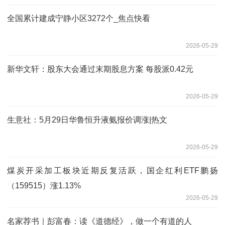
全国累计建成宁静小区3272个_焦点快看
2026-05-29
新华文轩：股东大会通过末期股息方案 每股派0.42元
2026-05-29
生意社：5月29日华鲁恒升液氨报价调涨|热文
2026-05-29
煤炭开采加工板块近期反复活跃，国企红利ETF鹏扬
（159515）涨1.13%
2026-05-29
名家荐书｜彭富春：读《道德经》，做一个有道的人