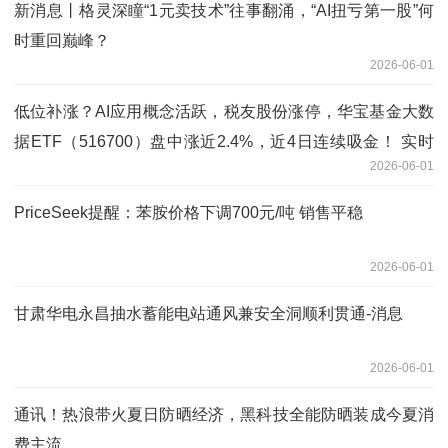
新消息丨格灵深瞳“1元卖技术”往事翻涌，“AI扭亏第一股”何
时重回巅峰？
2026-06-01
低位补涨？AI应用概念活跃，税友股份涨停，华宝基金大数
据ETF（516700）盘中涨近2.4%，近4日连续吸金！ 实时
2026-06-01
焦点
PriceSeek提醒：苯胺价格下调700元/吨 销售平稳
2026-06-01
甘肃华电永昌抽水蓄能电站通风兼安全洞顺利贯通-消息
2026-06-01
通讯！热浪带火夏日防晒经济，黑科技全能防晒装成今夏消
费主流