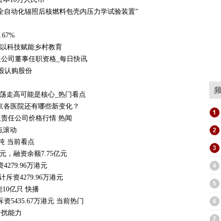
全自动化辐照后核燃料包壳内压力学试验装置”
67%
，以科技赋能乡村教育
公司董事任职资格_每日快讯
0万股认购股份
震荡走高可能是核心_热门看点
京各医院还有哪些新变化？
限责任公司价格行情 热闻
点滚动
/吨 当前看点
元，融资余额7.75亿元
4279.96万港元
计斥资4279.96万港元
能10亿只 快播
斥资5435.67万港元 当前热门
干扰能力