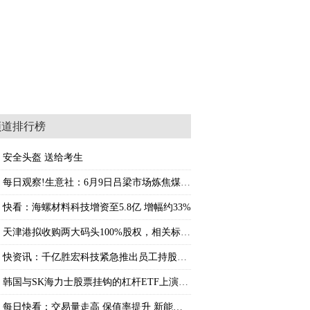
频道排行榜
安全头盔 送给考生
每日观察!生意社：6月9日吕梁市场炼焦煤价格
快看：海螺材料科技增资至5.8亿 增幅约33%
天津港拟收购两大码头100%股权，相关标的此前
快资讯：千亿胜宏科技紧急推出员工持股计划，
韩国与SK海力士股票挂钩的杠杆ETF上演“反向
每日快看：交易量走高 保值率提升 新能源二