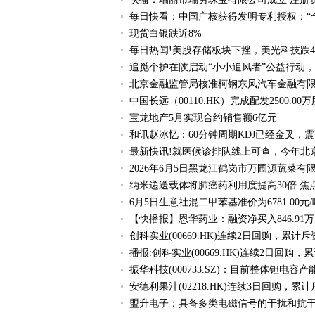
每日快看：中国广核获得发明专利授权：“
现货白银跌近8%
每日热闻!美股存储板块下挫，美光科技跌4.
追觅个护在陕启动“小小追风者”公益行动
北京金融监管局核准柯钢东风汽车金融有限
中国长远（00110.HK）完成配发2500.0
宝龙地产5月实现合约销售额6亿元
和讯赵冰忆：60分钟周期KDJ已经金叉，
最新快讯!就医候诊排队线上可查，今年北
2026年6月5日黑龙江鹤岗市万圃源蔬菜有
纳米递送载体将肺癌药利用度提高30倍 焦
6月5日生意社混二甲苯基准价为6781.00元
【快播报】恩华药业：融资净买入846.91万
创科实业(00669.HK)连续2日回购，累计斥资
播报:创科实业(00669.HK)连续2日回购，累
振华科技(000733.SZ)：目前整体钽电容产
安德利果汁(02218.HK)连续3日回购，累计
盟升电子：具备多类电磁信号的干扰和抗