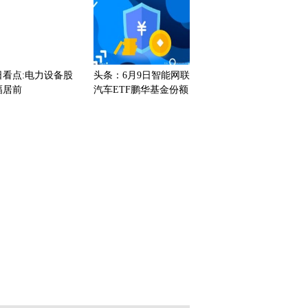
点
日看点:电力设备股
头条：6月9日智能网联
幅居前
汽车ETF鹏华基金份额
减少50万份，重仓股比
亚迪、宁德时代、宏发
股份