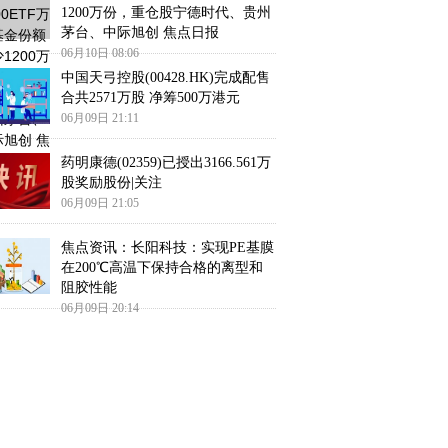
1200万份，重仓股宁德时代、贵州
茅台、中际旭创 焦点日报
06月10日 08:06
中国天弓控股(00428.HK)完成配售
合共2571万股 净筹500万港元
06月09日 21:11
药明康德(02359)已授出3166.561万
股奖励股份|关注
06月09日 21:05
焦点资讯：长阳科技：实现PE基膜
在200℃高温下保持合格的离型和
阻胶性能
06月09日 20:14