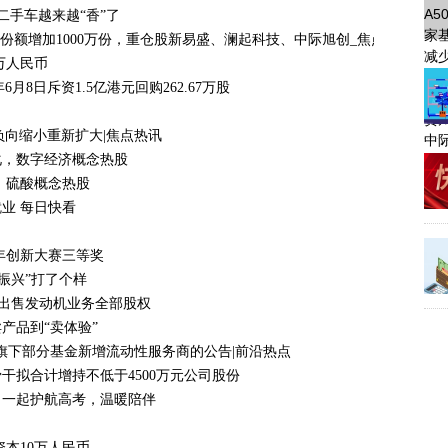
二手车越来越“香”了
金份额增加1000万份，重仓股新易盛、澜起科技、中际旭创_焦点日报
万人民币
年6月8日斥资1.5亿港元回购262.67万股
 由负向缩小重新扩大|焦点热讯
化，数字经济概念热股
，硫酸概念热股
业 每日快看
年创新大赛三等奖
振兴”打了个样
拟出售发动机业务全部股权
产品到“卖体验”
司旗下部分基金新增流动性服务商的公告|前沿热点
干拟合计增持不低于4500万元公司股份
，一起护航高考，温暖陪伴
本10万人民币