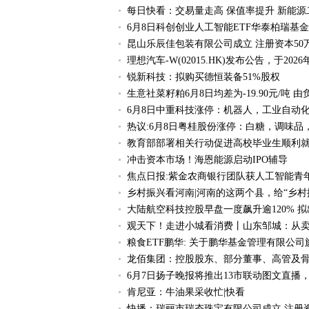
每日快看：交易量走高 保值率提升 新能源
6月8日科创创业人工智能ETF华泰柏瑞基
昆山乐辰佳包装有限公司成立 注册资本50
理想汽车-W(02015.HK)发布公告，于2026
锐新科技：拟购买德恒装备51%股权
生意社菜籽粕6月8日均差为-19.90元/吨
6月8日中重科技涨停：机器人，工业自动
热议:6月8日粤桂股份涨停：白糖，调味品
教育部部署相关行动促进高校毕业生顺利就
冲击资本市场！海恩能源启动IPO辅导
焦点日报:紫金农商银行团队获人工智能青
乡村振兴看河南|河南的这两个县，给“乡村
大陆航空科技控股早盘一度飙升逾120% 
观天下！走进小城看消费丨山东邹城：从卖
粮食ETF鹏华: 关于鹏华基金管理有限公
龙佰集团：控股股东、部分董事、高管及骨
6月7日扬子晚报将推出13市联动图文直播
肯尼亚：牛油果采收忙|快看
快播：瑞丽市瑞夯珠宝有限公司成立 注册资