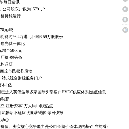
办|每日速讯
，公司股东户数为15791户
价格持稳运行
8元/吨
3日耗资约26.4万港元回购3.59万股股份
聚焦光储一体化
元增至50亿元
出厂价-微头条
机构调研
在商丘市民权县启动
一站式综合财经服务门户
资本1亿
0% 公司已进入英伟达等多家国际头部客户HVDC供应体系|焦点信息
新动态
 注册资本1万人民币|观热点
引流器后不适症状显著缓解 每日快报
微动态
价值、夯实核心竞争能力是公司长期价值体现的基础 当前看点