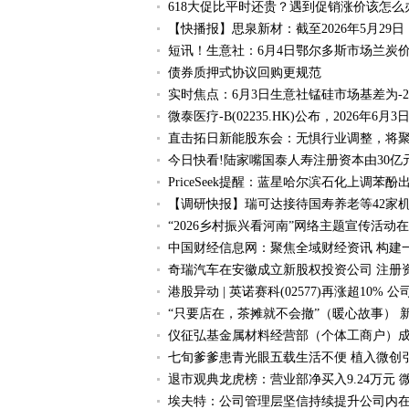
618大促比平时还贵？遇到促销涨价该怎么
【快播报】思泉新材：截至2026年5月29日
短讯！生意社：6月4日鄂尔多斯市场兰炭
债券质押式协议回购更规范
实时焦点：6月3日生意社锰硅市场基差为-27
微泰医疗-B(02235.HK)公布，2026年6月
直击拓日新能股东会：无惧行业调整，将
今日快看!陆家嘴国泰人寿注册资本由30亿
PriceSeek提醒：蓝星哈尔滨石化上调苯酚
【调研快报】瑞可达接待国寿养老等42家
“2026乡村振兴看河南”网络主题宣传活动
中国财经信息网：聚焦全域财经资讯 构建
奇瑞汽车在安徽成立新股权投资公司 注册
港股异动 | 英诺赛科(02577)再涨超1
“只要店在，茶摊就不会撤”（暖心故事） 
仪征弘基金属材料经营部（个体工商户）成立
七旬爹爹患青光眼五载生活不便 植入微创
退市观典龙虎榜：营业部净买入9.24万元 
埃夫特：公司管理层坚信持续提升公司内在