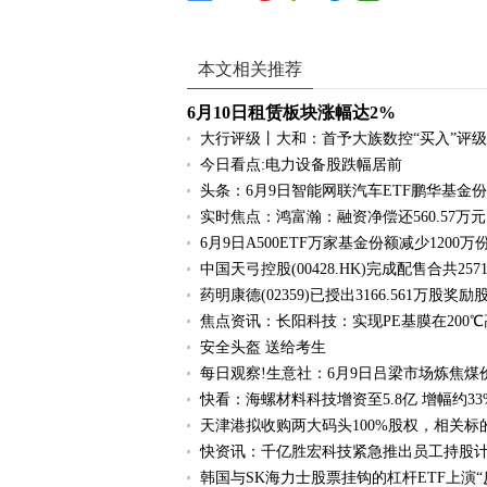
本文相关推荐
6月10日租赁板块涨幅达2%
大行评级丨大和：首予大族数控“买入”评级
今日看点:电力设备股跌幅居前
头条：6月9日智能网联汽车ETF鹏华基金
实时焦点：鸿富瀚：融资净偿还560.57万元
6月9日A500ETF万家基金份额减少12
中国天弓控股(00428.HK)完成配售合共257
药明康德(02359)已授出3166.561万股奖励
焦点资讯：长阳科技：实现PE基膜在200
安全头盔 送给考生
每日观察!生意社：6月9日吕梁市场炼焦煤
快看：海螺材料科技增资至5.8亿 增幅约33
天津港拟收购两大码头100%股权，相关
快资讯：千亿胜宏科技紧急推出员工持股计
韩国与SK海力士股票挂钩的杠杆ETF上演“