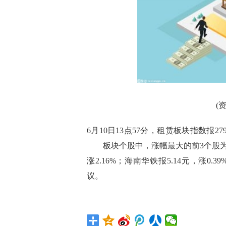
(
6月10日13点57分，租赁板块指数报279
板块个股中，涨幅最大的前3个股为：江苏
涨2.16%；海南华铁报5.14元，涨
议。
标签：
emsp
租赁
涨幅
渤海租赁