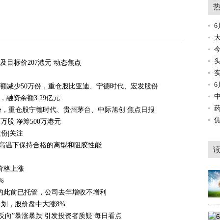
6
及目标价207港元 动态焦点
份额减少50万份，重仓股比亚迪、宁德时代、宏发股份
，融资余额3.29亿元
00万份，重仓股宁德时代、贵州茅台、中际旭创 焦点日报
1万股 净筹500万港元
股份|关注
℃高温下保持合格的离型和阻胶性能
价格上涨
%
标的此前已托管，公司去年增收不增利
划，股价盘中大涨8%
反向”暴涨暴跌 引发投资者质疑 每日看点