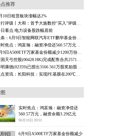
热点推荐
月10日租赁板块涨幅达2%
大行评级丨大和：首予大族数控“买入”评级及目标价207港元 动态焦点
今日看点:电力设备股跌幅居前
头条：6月9日智能网联汽车ETF鹏华基金份额减少50万份，重仓股比亚迪、宁德时代、宏发股份
实时焦点：鸿富瀚：融资净偿还560.57万元，融资余额3.29亿元
6月9日A500ETF万家基金份额减少1200万份，重仓股宁德时代、贵州茅台、中际旭创 焦点日报
中国天弓控股(00428.HK)完成配售合共2571万股 净筹500万港元
药明康德(02359)已授出3166.561万股奖励股份|关注
焦点资讯：长阳科技：实现PE基膜在200℃高温下保持合格的离型和阻胶性能
读图
实时焦点：鸿富瀚：融资净偿还
560.57万元，融资余额3.29亿元
06月10日 09:01
6月9日A500ETF万家基金份额减少