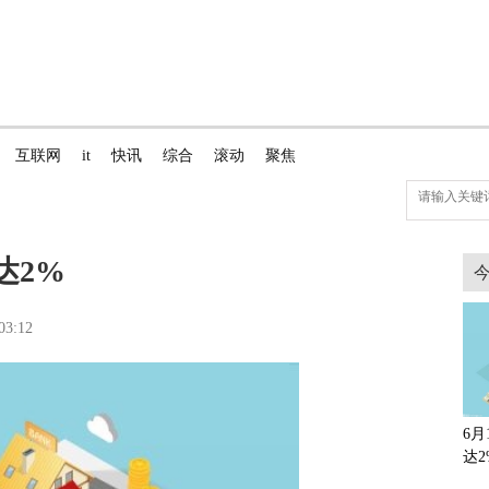
互联网
it
快讯
综合
滚动
聚焦
达2%
03:12
6
达2